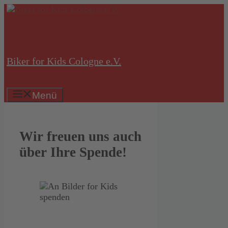
Zum
Inhalt
springen
Biker for Kids Cologne e.V.
Menü
Wir freuen uns auch
über Ihre Spende!